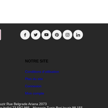
NOTRE SITE
Conditions d'utilisation
Plan du site
Connexion
Mon compte
ouzir Rue Belgrade Ariana 2073
hellal 73 587 985 - Magasin Tunis Borj louzir 98 155