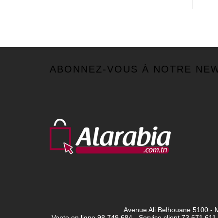
ABONNEZ-VOUS À NOTRE NE
Avenue Ali Belhouane 5100 - M
Vente en ligne 98 749 684 - Service client
73 671 611 