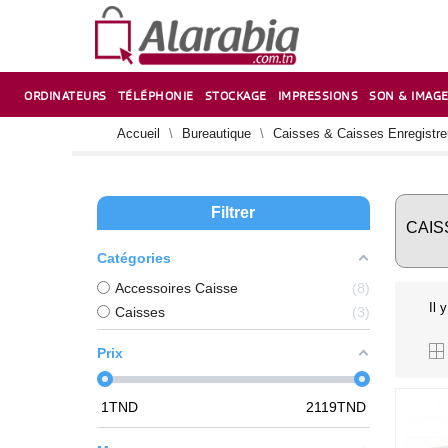
ORDINATEURS
TÉLÉPHONIE
STOCKAGE
IMPRESSIONS
SON & IMAG
CORRECTION ,TAILLE CRAYON & CISEAUX
VENTILATEUR-REFROIDISSEUR POUR PC DE BUREAU
CARTE D’EXTENSION SUR PORT PCI POUR PC DE BUREAU
Accueil
Bureautique
Caisses & Caisses Enregistr
Filtrer
CAIS
Catégories
Accessoires Caisse
8
Il 
Caisses
3
Prix
1
TND
2119
TND