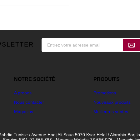
WSLETTER
NOTRE SOCIÉTÉ
PRODUITS
A propos
Promotions
Nous contacter
Nouveaux produits
Magasins
Meilleures ventes
ahdia Tunisie / Avenue Hadj Ali Soua 5070 Ksar Helal / Alarabia Borj l
- Service SAV 97 565 863 - Magasin Mahdia 73 656 076 - Magasin ksar 