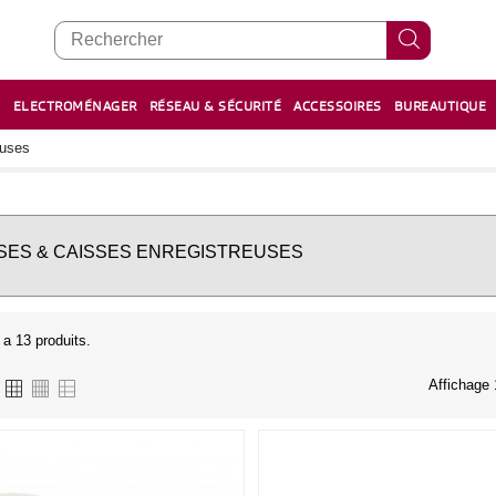
E
ELECTROMÉNAGER
RÉSEAU & SÉCURITÉ
ACCESSOIRES
BUREAUTIQUE
RECHARGE STYLOS ET FEUTRES
BOULIER - معداد
euses
SES & CAISSES ENREGISTREUSES
y a 13 produits.
Affichage 