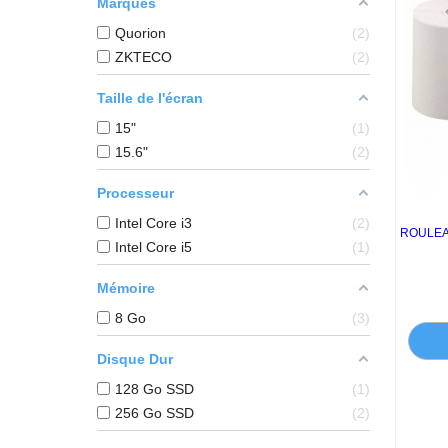
Marques
Quorion
2
ZKTECO
2
Taille de l'écran
15"
1
15.6"
2
Processeur
Intel Core i3
2
ROULEAU
Intel Core i5
1
Mémoire
8 Go
3
Disque Dur
128 Go SSD
1
256 Go SSD
2