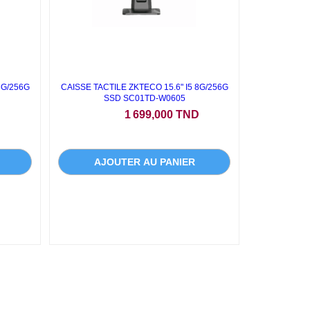
8G/256G
CAISSE TACTILE ZKTECO 15.6" I5 8G/256G
SSD SC01TD-W0605
Prix
D
1 699,000 TND
AJOUTER AU PANIER