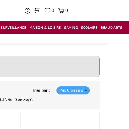
0
0
SURVEILLANCE
MAISON & LOISIRS
GAMING
SCOLAIRE
BEAUX-ARTS
PÂTE À MODELER & ACCESSOIRES
CAISSES & CAISSES ENREGISTREUSES
ÉTIQUETEUSES & ÉTIQUETTES
RELIURE & SPIRALE & CISAILLE
Trier par :
Prix Croissant
1-13 de 13 article(s)