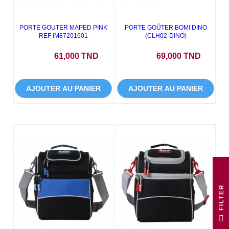
PORTE GOUTER MAPED PINK
PORTE GOÛTER BOMI DINO
REF IM87201601
(CLH02-DINO)
Prix
Prix
61,000 TND
69,000 TND
AJOUTER AU PANIER
AJOUTER AU PANIER
R
F
I
L
T
E