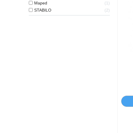
Maped
1
STABILO
2