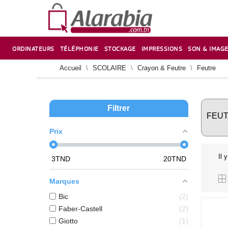
ORDINATEURS
TÉLÉPHONIE
STOCKAGE
IMPRESSIONS
SON & IMAG
CORRECTION ,TAILLE CRAYON & CISEAUX
VENTILATEUR-REFROIDISSEUR POUR PC DE BUREAU
CARTE D’EXTENSION SUR PORT PCI POUR PC DE BUREAU
Accueil
SCOLAIRE
Crayon & Feutre
Feutre
Filtrer
FEU
Prix
Il 
3
TND
20
TND
Marques
Bic
2
Faber-Castell
2
Giotto
1