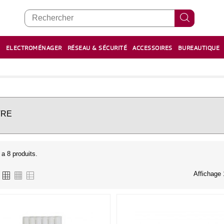
E
ELECTROMÉNAGER
RÉSEAU & SÉCURITÉ
ACCESSOIRES
BUREAUTIQUE
RECHARGE STYLOS ET FEUTRES
BOULIER - معداد
TRE
y a 8 produits.
Affichage 1