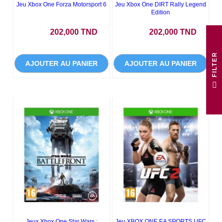
Jeu Xbox One Forza Motorsport 6
Jeu Xbox One DIRT Rally Legend
Edition
Prix
Prix
202,000 TND
202,000 TND
R
AJOUTER AU PANIER
AJOUTER AU PANIER
F
I
L
T
E
Jeux Xbox One Star Wars :
Jeu XBOX ONE EA SPORTS UFC