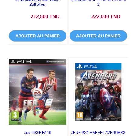
Battlefront
2
Prix
Prix
212,500 TND
222,000 TND
AJOUTER AU PANIER
AJOUTER AU PANIER
Jeu PS3 FIFA 16
JEUX PS4 MARVEL AVENGERS