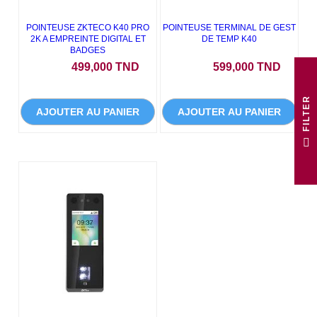
POINTEUSE ZKTECO K40 PRO
POINTEUSE TERMINAL DE GEST
2K A EMPREINTE DIGITAL ET
DE TEMP K40
BADGES
Prix
Prix
499,000 TND
599,000 TND
R
AJOUTER AU PANIER
AJOUTER AU PANIER
F
I
L
T
E