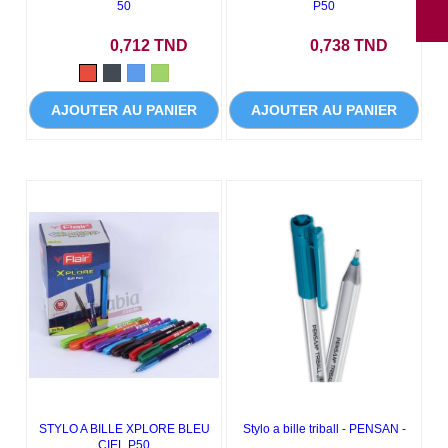
50
P50
Prix
Prix
0,712 TND
0,738 TND
Rouge
Noir
Bleu
Vert
AJOUTER AU PANIER
AJOUTER AU PANIER
STYLO A BILLE XPLORE BLEU
Stylo a bille triball - PENSAN -
CIEL P50