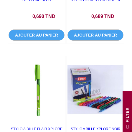
STYLO BIC BLEU
STYLO BIC VERT CRISTAL TN
Prix
Prix
0,690 TND
0,689 TND
AJOUTER AU PANIER
AJOUTER AU PANIER
R
F
I
L
T
E
STYLO À BILLE FLAIR XPLORE
STYLO A BILLE XPLORE NOIR