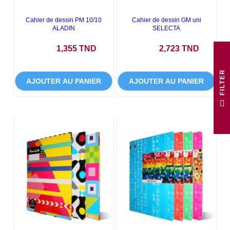
Cahier de dessin PM 10/10
Cahier de dessin GM uni
ALADIN
SELECTA
Prix
Prix
1,355 TND
2,723 TND
R
AJOUTER AU PANIER
AJOUTER AU PANIER
F
I
L
T
E