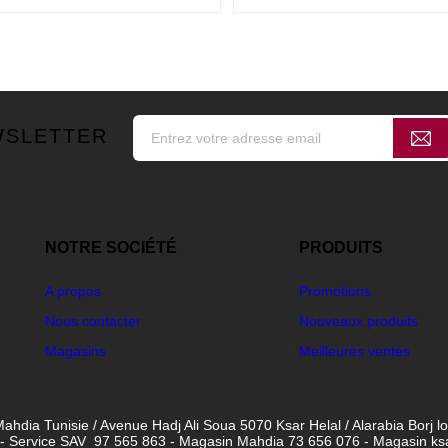
WSLETTER
NOTRE SOCIÉTÉ
PRODUITS
A propos
Promotions
Nous contacter
Nouveaux produits
Magasins
Meilleures ventes
ahdia Tunisie / Avenue Hadj Ali Soua 5070 Ksar Helal / Alarabia Borj l
- Service SAV 97 565 863 - Magasin Mahdia 73 656 076 - Magasin ksar 