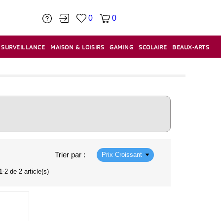
0
0
SURVEILLANCE
MAISON & LOISIRS
GAMING
SCOLAIRE
BEAUX-ARTS
PÂTE À MODELER & ACCESSOIRES
CAISSES & CAISSES ENREGISTREUSES
ÉTIQUETEUSES & ÉTIQUETTES
RELIURE & SPIRALE & CISAILLE
Trier par :
Prix Croissant
-2 de 2 article(s)