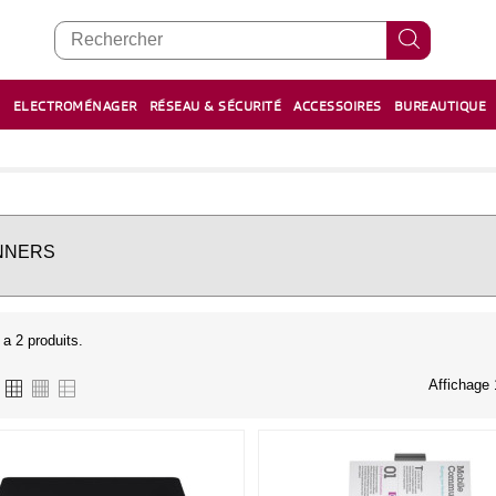
E
ELECTROMÉNAGER
RÉSEAU & SÉCURITÉ
ACCESSOIRES
BUREAUTIQUE
RECHARGE STYLOS ET FEUTRES
BOULIER - معداد
NNERS
y a 2 produits.
Affichage 1