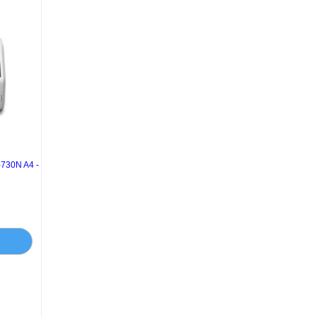
30N A4 -
D