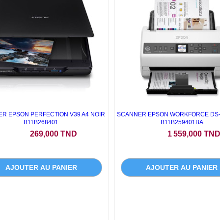
R EPSON PERFECTION V39 A4 NOIR
SCANNER EPSON WORKFORCE DS-7
B11B268401
B11B259401BA
Prix
Prix
269,000 TND
1 559,000 TN
AJOUTER AU PANIER
AJOUTER AU PANIER