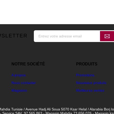
WSLETTER
NOTRE SOCIÉTÉ
PRODUITS
A propos
Promotions
Nous contacter
Nouveaux produits
Magasins
Meilleures ventes
ahdia Tunisie / Avenue Hadj Ali Soua 5070 Ksar Helal / Alarabia Borj l
- Service SAV 97 565 863 - Magasin Mahdia 73 656 076 - Magasin ksar 