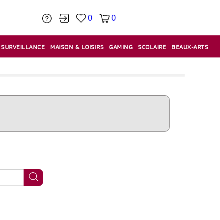
0
0
SURVEILLANCE
MAISON & LOISIRS
GAMING
SCOLAIRE
BEAUX-ARTS
PÂTE À MODELER & ACCESSOIRES
CAISSES & CAISSES ENREGISTREUSES
ÉTIQUETEUSES & ÉTIQUETTES
RELIURE & SPIRALE & CISAILLE