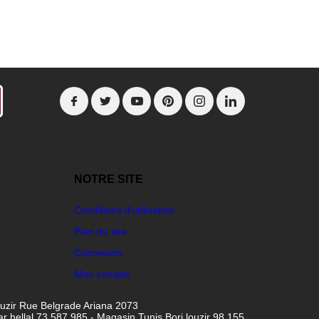
NOTRE SITE
Conditions d'utilisation
Plan du site
Connexion
Mon compte
ouzir Rue Belgrade Ariana 2073
hellal 73 587 985 - Magasin Tunis Borj louzir 98 155