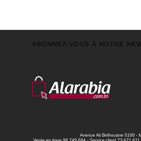
ABONNEZ-VOUS À NOTRE NE
Avenue Ali Belhouane 5100 - M
Vente en ligne 98 749 684 - Service client
73 671 611 