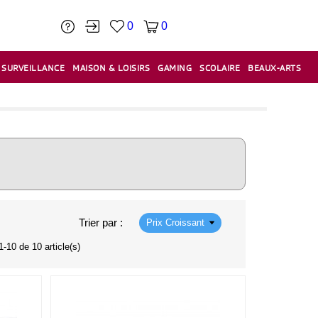
0
0
SURVEILLANCE
MAISON & LOISIRS
GAMING
SCOLAIRE
BEAUX-ARTS
PÂTE À MODELER & ACCESSOIRES
CAISSES & CAISSES ENREGISTREUSES
ÉTIQUETEUSES & ÉTIQUETTES
RELIURE & SPIRALE & CISAILLE
Trier par :
Prix Croissant
1-10 de 10 article(s)