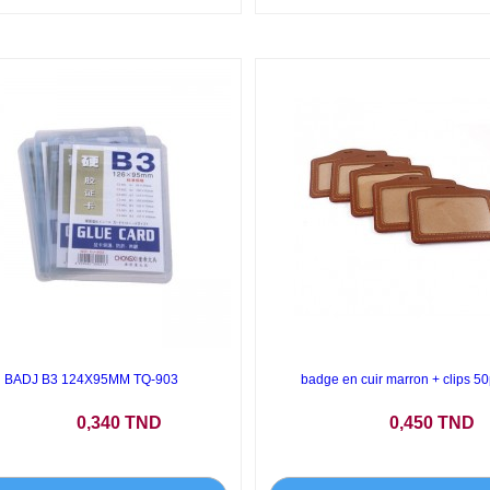
BADJ B3 124X95MM TQ-903
badge en cuir marron + clips 5
Prix
Prix
0,340 TND
0,450 TND