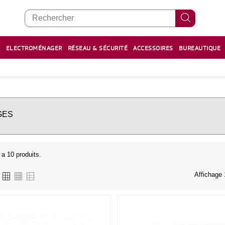
E
ELECTROMÉNAGER
RÉSEAU & SÉCURITÉ
ACCESSOIRES
BUREAUTIQUE
RECHARGE STYLOS ET FEUTRES
BOULIER - معداد
GES
y a 10 produits.
Affichage 