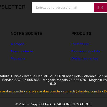
WSLETTER
NOTRE SOCIÉTÉ
PRODUITS
A propos
Promotions
Nous contacter
Nouveaux produits
Magasins
Meilleures ventes
ahdia Tunisie / Avenue Hadj Ali Soua 5070 Ksar Helal / Alarabia Borj l
- Service SAV 97 565 863 - Magasin Mahdia 73 656 076 - Magasin ksar 
910
larabia.com.tn
-
s.a.v@alarabia.com.tn
-
contact@alarabia.com.tn
-
D
© 2026 - Copyright by ALARABIA INFORMATIQUE