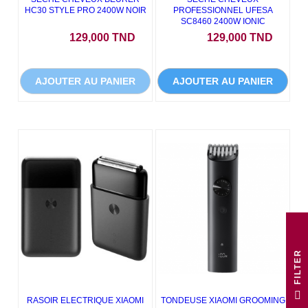
HC30 STYLE PRO 2400W NOIR
PROFESSIONNEL UFESA
SC8460 2400W IONIC
Prix
Prix
129,000 TND
129,000 TND
AJOUTER AU PANIER
AJOUTER AU PANIER
R
F
I
L
T
E
RASOIR ELECTRIQUE XIAOMI
TONDEUSE XIAOMI GROOMING