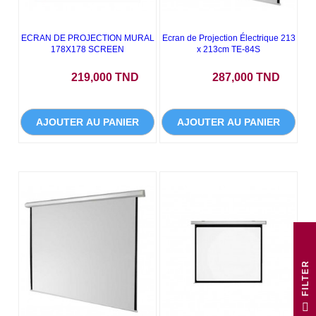
ECRAN DE PROJECTION MURAL
Ecran de Projection Électrique 213
178X178 SCREEN
x 213cm TE-84S
Prix
Prix
219,000 TND
287,000 TND
AJOUTER AU PANIER
AJOUTER AU PANIER
R
F
I
L
T
E