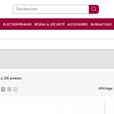
E
ELECTROMÉNAGER
RÉSEAU & SÉCURITÉ
ACCESSOIRES
BUREAUTIQUE
RECHARGE STYLOS ET FEUTRES
BOULIER - معداد
y a 206 produits.
Affichage 