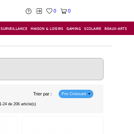
0
0
SURVEILLANCE
MAISON & LOISIRS
GAMING
SCOLAIRE
BEAUX-ARTS
PÂTE À MODELER & ACCESSOIRES
CAISSES & CAISSES ENREGISTREUSES
ÉTIQUETEUSES & ÉTIQUETTES
RELIURE & SPIRALE & CISAILLE
Trier par :
Prix Croissant
1-24 de 206 article(s)