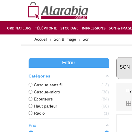
ORDINATEURS
TÉLÉPHONIE
STOCKAGE
IMPRESSIONS
SON & IMAG
CORRECTION ,TAILLE CRAYON & CISEAUX
VENTILATEUR-REFROIDISSEUR POUR PC DE BUREAU
CARTE D’EXTENSION SUR PORT PCI POUR PC DE BUREAU
Accueil
Son & Image
Son
Filtrer
SON
Catégories
Casque sans fil
13
Il 
Casque-micro
38
Ecouteurs
84
Haut parleur
66
Radio
1
Prix