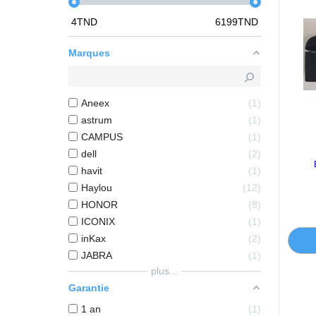
4
TND
6199
TND
Marques
Aneex
1
astrum
1
CAMPUS
1
dell
2
havit
1
Haylou
12
HONOR
8
ICONIX
1
inKax
2
JABRA
1
plus...
Garantie
1 an
1