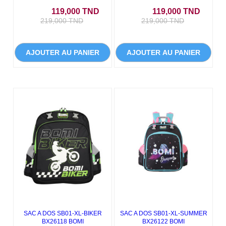
Prix
Prix de base
Prix
Prix de
119,000 TND
119,000 TND
219,000 TND
219,000 TND
AJOUTER AU PANIER
AJOUTER AU PANIER
- 100,000 TND
- 100,000 TND
SAC A DOS SB01-XL-BIKER
SAC A DOS SB01-XL-SUMMER
BX26118 BOMI
BX26122 BOMI