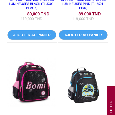
LUMINEUSES BLACK (TLUX01-
LUMINEUSES PINK (TLUX01-
BLACK)
PINK)
Prix
Prix de base
Prix
Prix de
89,000 TND
89,000 TND
119,000 TND
119,000 TND
AJOUTER AU PANIER
AJOUTER AU PANIER
R
F
I
L
T
E