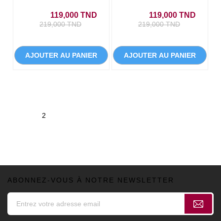
Prix
Prix de base
Prix
Prix de
119,000 TND
119,000 TND
219,000 TND
219,000 TND
AJOUTER AU PANIER
AJOUTER AU PANIER
1
2
ABONNEZ-VOUS À NOTRE NEWSLETTER