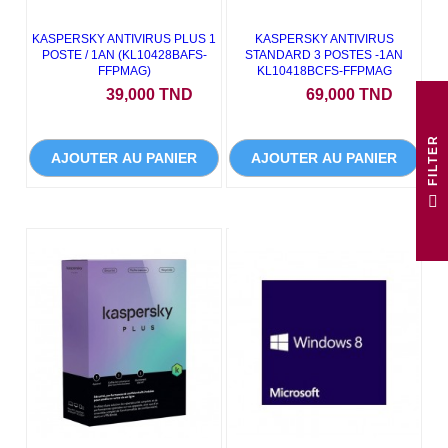
KASPERSKY ANTIVIRUS PLUS 1
KASPERSKY ANTIVIRUS
POSTE / 1AN (KL10428BAFS-
STANDARD 3 POSTES -1AN
FFPMAG)
KL10418BCFS-FFPMAG
Prix
Prix
39,000 TND
69,000 TND
R
AJOUTER AU PANIER
AJOUTER AU PANIER
F
I
L
T
E