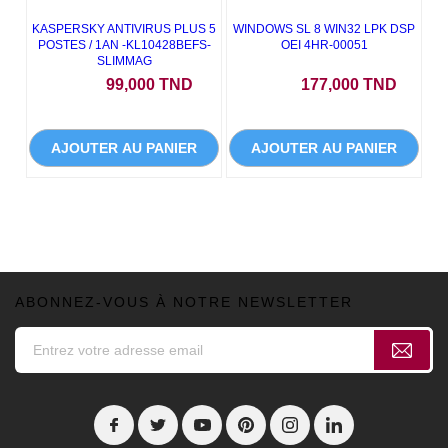
KASPERSKY ANTIVIRUS PLUS 5
WINDOWS SL 8 WIN32 LPK DSP
POSTES / 1AN -KL10428BEFS-
OEI 4HR-00051
SLIMMAG
Prix
Prix
99,000 TND
177,000 TND
AJOUTER AU PANIER
AJOUTER AU PANIER
ABONNEZ-VOUS À NOTRE NEWSLETTER