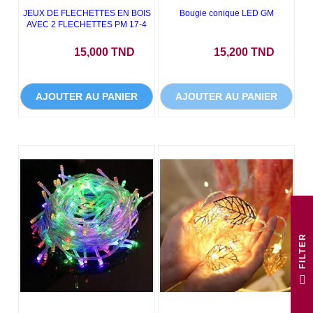
JEUX DE FLECHETTES EN BOIS
Bougie conique LED GM
AVEC 2 FLECHETTES PM 17-4
Prix
Prix
15,000 TND
15,200 TND
AJOUTER AU PANIER
AJOUTER AU PANIER
R
F
I
L
T
E