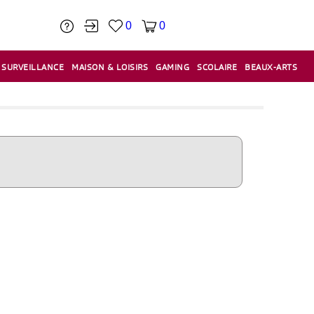
0
0
SURVEILLANCE
MAISON & LOISIRS
GAMING
SCOLAIRE
BEAUX-ARTS
PÂTE À MODELER & ACCESSOIRES
CAISSES & CAISSES ENREGISTREUSES
ÉTIQUETEUSES & ÉTIQUETTES
RELIURE & SPIRALE & CISAILLE