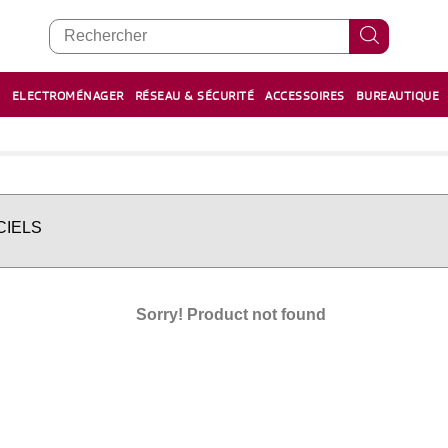
E
ELECTROMÉNAGER
RÉSEAU & SÉCURITÉ
ACCESSOIRES
BUREAUTIQUE
RECHARGE STYLOS ET FEUTRES
BOULIER - معداد
CIELS
Sorry! Product not found