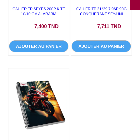
CAHIER TP SEYES 200P K.TE
CAHIER TP 21*29.7 96P 90G
10/10 GM ALARABIA
CONQUERANT SEY/UNI
Prix
Prix
7,400 TND
7,711 TND
AJOUTER AU PANIER
AJOUTER AU PANIER