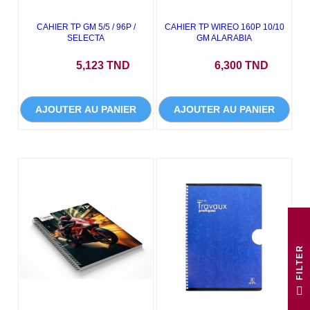
CAHIER TP GM 5/5 / 96P /
CAHIER TP WIREO 160P 10/10
SELECTA
GM ALARABIA
Prix
Prix
5,123 TND
6,300 TND
AJOUTER AU PANIER
AJOUTER AU PANIER
R
F
I
L
T
E