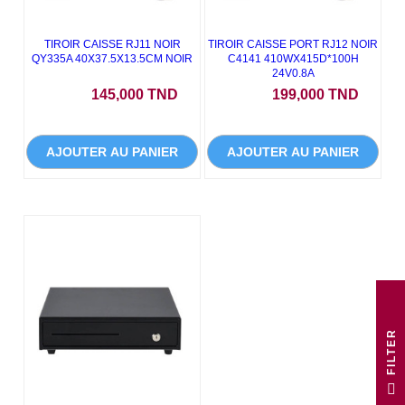
TIROIR CAISSE RJ11 NOIR
TIROIR CAISSE PORT RJ12 NOIR
QY335A 40X37.5X13.5CM NOIR
C4141 410WX415D*100H
24V0.8A
Prix
Prix
145,000 TND
199,000 TND
AJOUTER AU PANIER
AJOUTER AU PANIER
R
F
I
L
T
E