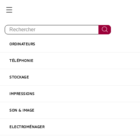
ORDINATEURS
Accueil
Réseau & Sécurité
Réseaux
TÉLÉPHONIE
STOCKAGE
Affichage 1-24 de 47 article(s)
IMPRESSIONS
SON & IMAGE
ELECTROMÉNAGER