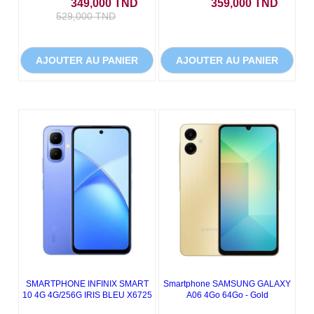
Prix
Prix de base
Prix
349,000 TND
359,000 TND
529,000 TND
AJOUTER AU PANIER
AJOUTER AU PANIER
SMARTPHONE INFINIX SMART
Smartphone SAMSUNG GALAXY
10 4G 4G/256G IRIS BLEU X6725
A06 4Go 64Go - Gold