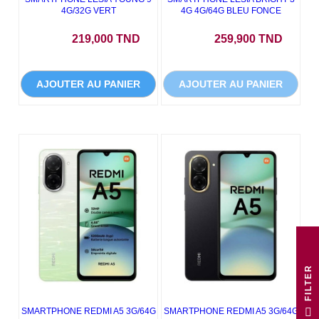
4G/32G VERT
4G 4G/64G BLEU FONCE
Prix
Prix
219,000 TND
259,900 TND
AJOUTER AU PANIER
AJOUTER AU PANIER
R
F
I
L
T
E
SMARTPHONE REDMI A5 3G/64G
SMARTPHONE REDMI A5 3G/64G