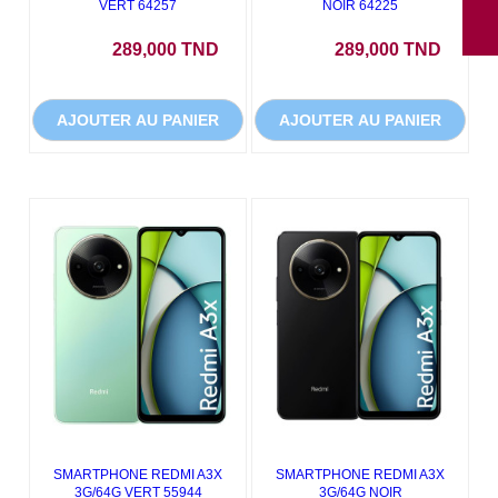
VERT 64257
NOIR 64225
Prix
Prix
289,000 TND
289,000 TND
AJOUTER AU PANIER
AJOUTER AU PANIER
SMARTPHONE REDMI A3X
SMARTPHONE REDMI A3X
3G/64G VERT 55944
3G/64G NOIR