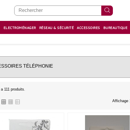
E
ELECTROMÉNAGER
RÉSEAU & SÉCURITÉ
ACCESSOIRES
BUREAUTIQUE
RECHARGE STYLOS ET FEUTRES
BOULIER - معداد
SSOIRES TÉLÉPHONIE
y a 111 produits.
Affichage 