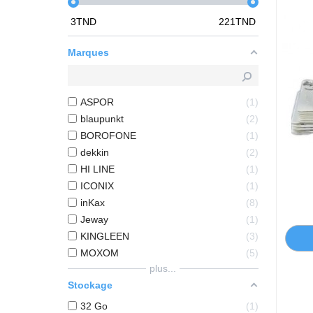
3
TND
221
TND
Marques
ASPOR
1
blaupunkt
2
BOROFONE
1
dekkin
2
HI LINE
1
ICONIX
1
inKax
8
Jeway
1
KINGLEEN
3
MOXOM
5
plus...
Stockage
32 Go
1