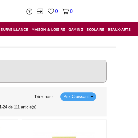
0
0
SURVEILLANCE
MAISON & LOISIRS
GAMING
SCOLAIRE
BEAUX-ARTS
PÂTE À MODELER & ACCESSOIRES
CAISSES & CAISSES ENREGISTREUSES
ÉTIQUETEUSES & ÉTIQUETTES
RELIURE & SPIRALE & CISAILLE
Trier par :
Prix Croissant
1-24 de 111 article(s)