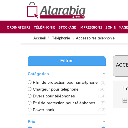
ORDINATEURS
TÉLÉPHONIE
STOCKAGE
IMPRESSIONS
SON & IMAG
CORRECTION ,TAILLE CRAYON & CISEAUX
VENTILATEUR-REFROIDISSEUR POUR PC DE BUREAU
CARTE D’EXTENSION SUR PORT PCI POUR PC DE BUREAU
Accueil
Téléphonie
Accessoires téléphonie
Filtrer
ACCE
Catégories
Film de protection pour smartphone
3
Il 
Chargeur pour téléphone
66
Divers pour téléphones
14
Etui de protection pour téléphones
5
Power bank
13
Prix