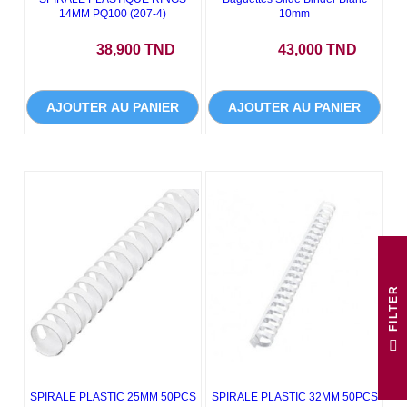
14MM PQ100 (207-4)
10mm
Prix
Prix
38,900 TND
43,000 TND
AJOUTER AU PANIER
AJOUTER AU PANIER
NEUF
R
F
I
L
T
E
SPIRALE PLASTIC 25MM 50PCS
SPIRALE PLASTIC 32MM 50PCS