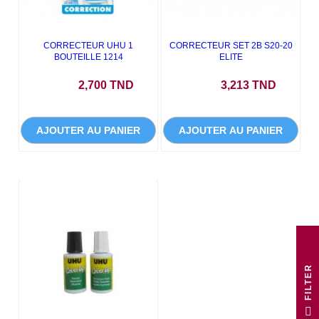
CORRECTEUR UHU 1
CORRECTEUR SET 2B S20-20
BOUTEILLE 1214
ELITE
Prix
Prix
2,700 TND
3,213 TND
AJOUTER AU PANIER
AJOUTER AU PANIER
R
F
I
L
T
E