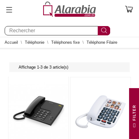
0
Accueil
Téléphonie
Téléphones fixe
Téléphone Filaire
Affichage 1-3 de 3 article(s)
R
F
I
L
T
E