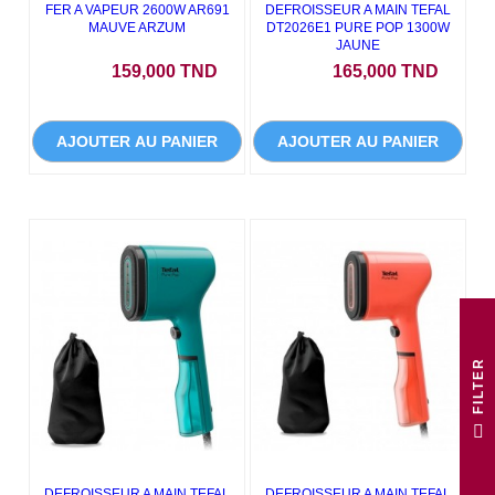
FER A VAPEUR 2600W AR691
DEFROISSEUR A MAIN TEFAL
MAUVE ARZUM
DT2026E1 PURE POP 1300W
JAUNE
Prix
Prix
159,000 TND
165,000 TND
AJOUTER AU PANIER
AJOUTER AU PANIER
R
F
I
L
T
E
DEFROISSEUR A MAIN TEFAL
DEFROISSEUR A MAIN TEFAL