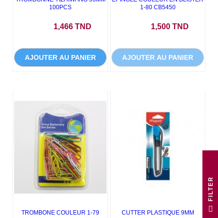
100PCS
1-80 CB5450
Prix
Prix
1,466 TND
1,500 TND
AJOUTER AU PANIER
AJOUTER AU PANIER
R
F
I
L
T
E
TROMBONE COULEUR 1-79
CUTTER PLASTIQUE 9MM