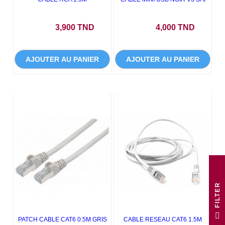
Prix
Prix
3,900 TND
4,000 TND
AJOUTER AU PANIER
AJOUTER AU PANIER
R
F
I
L
T
E
PATCH CABLE CAT6 0.5M GRIS
CABLE RESEAU CAT6 1.5M