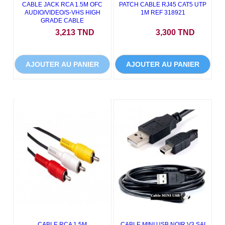
CABLE JACK RCA 1.5M OFC
PATCH CABLE RJ45 CAT5 UTP
AUDIO/VIDEO/S-VHS HIGH
1M REF 318921
GRADE CABLE
Prix
Prix
3,213 TND
3,300 TND
AJOUTER AU PANIER
AJOUTER AU PANIER
CABLE RCA 1.5M
CABLE MINI USB NOIR V3 SAI