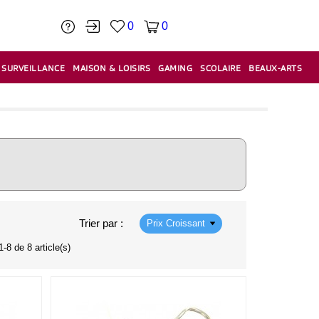
0
0
SURVEILLANCE
MAISON & LOISIRS
GAMING
SCOLAIRE
BEAUX-ARTS
PÂTE À MODELER & ACCESSOIRES
CAISSES & CAISSES ENREGISTREUSES
ÉTIQUETEUSES & ÉTIQUETTES
RELIURE & SPIRALE & CISAILLE
Trier par :
Prix Croissant
-8 de 8 article(s)