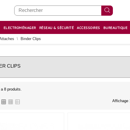
E
ELECTROMÉNAGER
RÉSEAU & SÉCURITÉ
ACCESSOIRES
BUREAUTIQUE
RECHARGE STYLOS ET FEUTRES
BOULIER - معداد
Attaches
Binder Clips
ER CLIPS
y a 8 produits.
Affichage 1