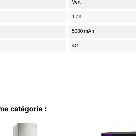
Vert
1 an
5000 mAh
4G
me catégorie :