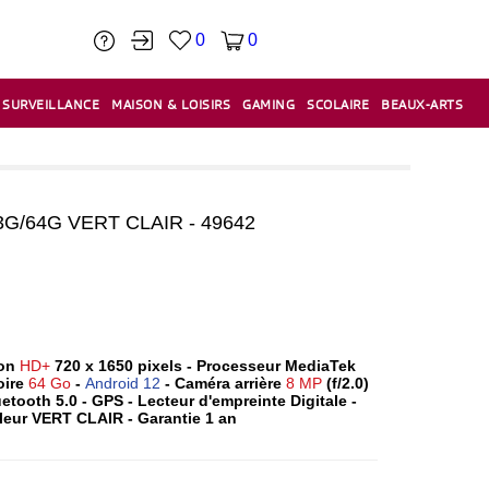
0
0
SURVEILLANCE
MAISON & LOISIRS
GAMING
SCOLAIRE
BEAUX-ARTS
PÂTE À MODELER & ACCESSOIRES
CAISSES & CAISSES ENREGISTREUSES
ÉTIQUETEUSES & ÉTIQUETTES
RELIURE & SPIRALE & CISAILLE
/64G VERT CLAIR - 49642
ion
HD+
720 x 1650 pixels - Processeur MediaTek
oire
64 Go
-
Android 12
- Caméra arrière
8 MP
(f/2.0)
uetooth 5.0 - GPS - Lecteur d'empreinte Digitale -
leur VERT CLAIR - Garantie 1 an