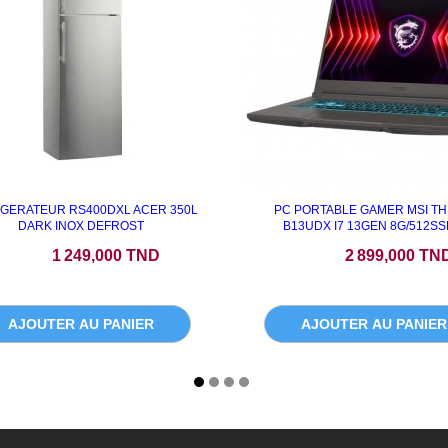
IGERATEUR RS400DXL ACER 350L
PC PORTABLE GAMER MSI TH
DARK INOX DEFROST
B13UDX I7 13GEN 8G/512SSD
Prix
Prix
1 249,000 TND
2 899,000 TN
AJOUTER AU PANIER
AJOUTER AU PANIER