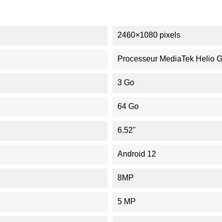
2460×1080 pixels
Processeur MediaTek Helio 
3 Go
64 Go
6.52"
Android 12
8MP
5 MP