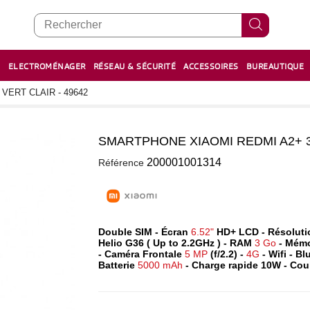
E
ELECTROMÉNAGER
RÉSEAU & SÉCURITÉ
ACCESSOIRES
BUREAUTIQUE
RECHARGE STYLOS ET FEUTRES
BOULIER - معداد
VERT CLAIR - 49642
SMARTPHONE XIAOMI REDMI A2+ 3G
0
200001001314
Référence
Double SIM - Écran
6.52"
HD+ LCD - Résolut
Helio G36 ( Up to 2.2GHz ) - RAM
3 Go
- Mém
- Caméra Frontale
5 MP
(f/2.2) -
4G
- Wifi - Bl
Batterie
5000 mAh
- Charge rapide 10W - Cou