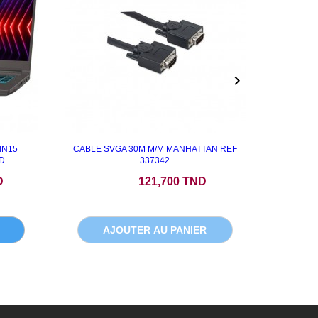

IN15
CABLE SVGA 30M M/M MANHATTAN REF
GOUACH
...
337342
Prix
P
D
121,700 TND
AJOUTER AU PANIER
A