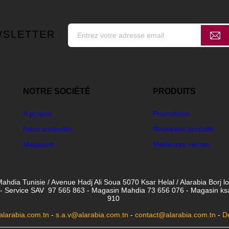
WSLETTER
NOTRE SOCIÉTÉ
PRODUITS
A propos
Promotions
Nous contacter
Nouveaux produits
Magasins
Meilleures ventes
ahdia Tunisie / Avenue Hadj Ali Soua 5070 Ksar Helal / Alarabia Borj l
- Service SAV 97 565 863 - Magasin Mahdia 73 656 076 - Magasin ksar 
910
larabia.com.tn
-
s.a.v@alarabia.com.tn
-
contact@alarabia.com.tn
-
D