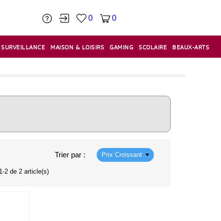
0
0
SURVEILLANCE
MAISON & LOISIRS
GAMING
SCOLAIRE
BEAUX-ARTS
PÂTE À MODELER & ACCESSOIRES
CAISSES & CAISSES ENREGISTREUSES
ÉTIQUETEUSES & ÉTIQUETTES
RELIURE & SPIRALE & CISAILLE
Trier par :
Prix Croissant
-2 de 2 article(s)