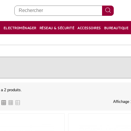
E
ELECTROMÉNAGER
RÉSEAU & SÉCURITÉ
ACCESSOIRES
BUREAUTIQUE
RECHARGE STYLOS ET FEUTRES
BOULIER - معداد
y a 2 produits.
Affichage 1