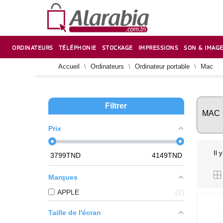
ORDINATEURS
TÉLÉPHONIE
STOCKAGE
IMPRESSIONS
SON & IMAG
CORRECTION ,TAILLE CRAYON & CISEAUX
VENTILATEUR-REFROIDISSEUR POUR PC DE BUREAU
CARTE D’EXTENSION SUR PORT PCI POUR PC DE BUREAU
Accueil
Ordinateurs
Ordinateur portable
Mac
Filtrer
MAC
Prix
Il 
3799
TND
4149
TND
Marques
APPLE
2
Taille de l'écran