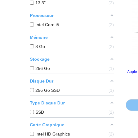
13.3"
2
Processeur
Intel Core i5
2
Mémoire
8 Go
2
Stockage
256 Go
1
Apple
Disque Dur
256 Go SSD
1
Type Disque Dur
SSD
2
Carte Graphique
Intel HD Graphics
2