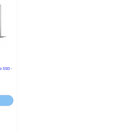
o SSD -
D