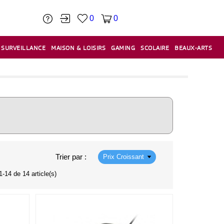
0
0
SURVEILLANCE
MAISON & LOISIRS
GAMING
SCOLAIRE
BEAUX-ARTS
PÂTE À MODELER & ACCESSOIRES
CAISSES & CAISSES ENREGISTREUSES
ÉTIQUETEUSES & ÉTIQUETTES
RELIURE & SPIRALE & CISAILLE
Trier par :
Prix Croissant
1-14 de 14 article(s)