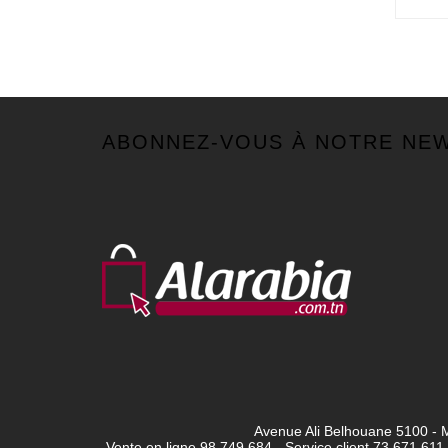
ABONNEZ-VOUS À NOTRE NE
Avenue Ali Belhouane 5100 - M
Vente en ligne 98 749 684 - Service client
73 671 611 