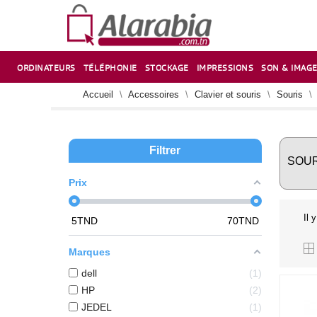
ORDINATEURS
TÉLÉPHONIE
STOCKAGE
IMPRESSIONS
SON & IMAG
CORRECTION ,TAILLE CRAYON & CISEAUX
VENTILATEUR-REFROIDISSEUR POUR PC DE BUREAU
CARTE D’EXTENSION SUR PORT PCI POUR PC DE BUREAU
Accueil
Accessoires
Clavier et souris
Souris
Filtrer
SOUR
Prix
Il 
5
TND
70
TND
Marques
dell
1
HP
2
JEDEL
1