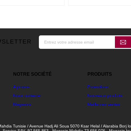
WSLETTER
NOTRE SOCIÉTÉ
PRODUITS
A propos
Promotions
Nous contacter
Nouveaux produits
Magasins
Meilleures ventes
ahdia Tunisie / Avenue Hadj Ali Soua 5070 Ksar Helal / Alarabia Borj l
- Service SAV 97 565 863 - Magasin Mahdia 73 656 076 - Magasin ksar 