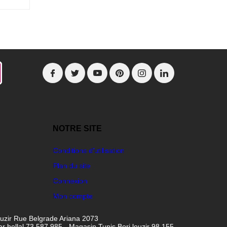
NOTRE SITE
Conditions d'utilisation
Plan du site
Connexion
Mon compte
ouzir Rue Belgrade Ariana 2073
hellal 73 587 985 - Magasin Tunis Borj louzir 98 155