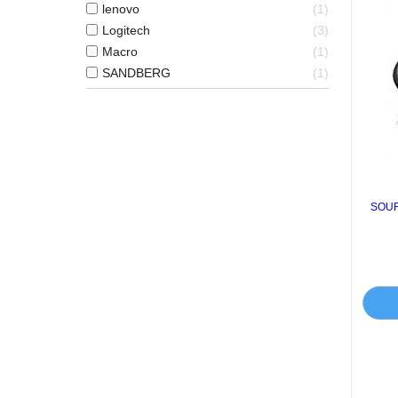
lenovo
1
Logitech
3
Macro
1
SANDBERG
1
SOUR