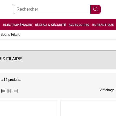
E
ELECTROMÉNAGER
RÉSEAU & SÉCURITÉ
ACCESSOIRES
BUREAUTIQUE
RECHARGE STYLOS ET FEUTRES
BOULIER - معداد
Souris Filaire
IS FILAIRE
y a 14 produits.
Affichage 