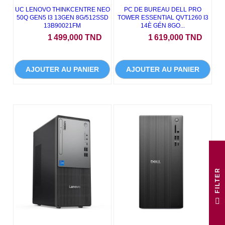
UC LENOVO THINKCENTRE NEO
PC DE BUREAU DELL PRO
50Q GEN5 I3 13GEN 8G/512SSD
TOWER ESSENTIAL QVT1260 I3
13B90021FM
14È GÉN 8GO...
Prix
Prix
1 499,000 TND
1 619,000 TND
AJOUTER AU PANIER
AJOUTER AU PANIER
R
F
I
L
T
E