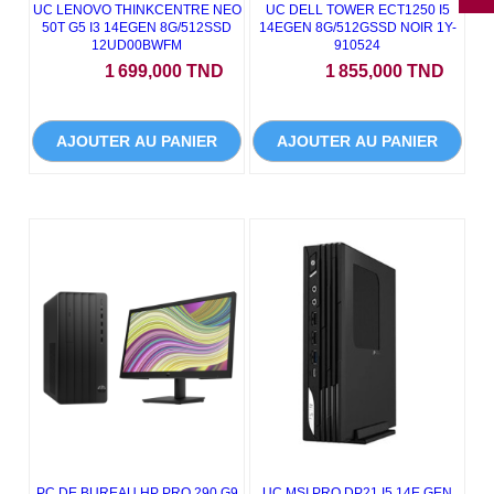
UC LENOVO THINKCENTRE NEO
UC DELL TOWER ECT1250 I5
50T G5 I3 14EGEN 8G/512SSD
14EGEN 8G/512GSSD NOIR 1Y-
12UD00BWFM
910524
Prix
Prix
1 699,000 TND
1 855,000 TND
AJOUTER AU PANIER
AJOUTER AU PANIER
PC DE BUREAU HP PRO 290 G9
UC MSI PRO DP21 I5 14E GEN