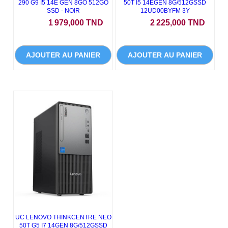
290 G9 I5 14È GÉN 8GO 512GO
50T I5 14EGEN 8G/512GSSD
SSD - NOIR
12UD00BYFM 3Y
Prix
Prix
1 979,000 TND
2 225,000 TND
AJOUTER AU PANIER
AJOUTER AU PANIER
UC LENOVO THINKCENTRE NEO
50T G5 I7 14GEN 8G/512GSSD