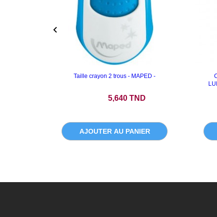

Taille crayon 2 trous - MAPED -
LU
Prix
Prix
5,640 TND
AJOUTER AU PANIER