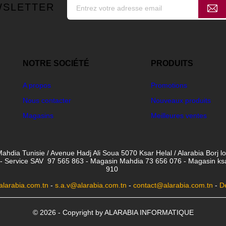
WSLETTER
NOTRE SOCIÉTÉ
PRODUITS
A propos
Promotions
Nous contacter
Nouveaux produits
Magasins
Meilleures ventes
ahdia Tunisie / Avenue Hadj Ali Soua 5070 Ksar Helal / Alarabia Borj l
- Service SAV 97 565 863 - Magasin Mahdia 73 656 076 - Magasin ksar 
910
larabia.com.tn
-
s.a.v@alarabia.com.tn
-
contact@alarabia.com.tn
-
D
© 2026 - Copyright by ALARABIA INFORMATIQUE