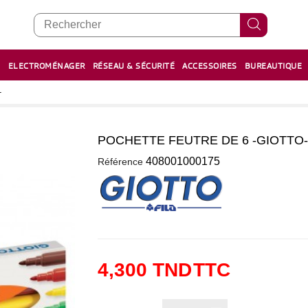
E
ELECTROMÉNAGER
RÉSEAU & SÉCURITÉ
ACCESSOIRES
BUREAUTIQUE
RECHARGE STYLOS ET FEUTRES
BOULIER - معداد
-
POCHETTE FEUTRE DE 6 -GIOTTO-
0
408001000175
Référence
4,300 TND
TTC