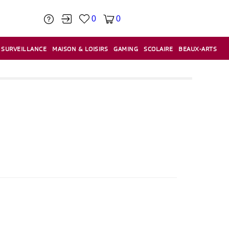
0
0
SURVEILLANCE
MAISON & LOISIRS
GAMING
SCOLAIRE
BEAUX-ARTS
PÂTE À MODELER & ACCESSOIRES
CAISSES & CAISSES ENREGISTREUSES
ÉTIQUETEUSES & ÉTIQUETTES
RELIURE & SPIRALE & CISAILLE