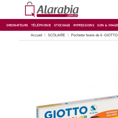
ORDINATEURS
TÉLÉPHONIE
STOCKAGE
IMPRESSIONS
SON & IMAG
CORRECTION ,TAILLE CRAYON & CISEAUX
VENTILATEUR-REFROIDISSEUR POUR PC DE BUREAU
CARTE D’EXTENSION SUR PORT PCI POUR PC DE BUREAU
Accueil
SCOLAIRE
Pochette feutre de 6 -GIOTTO