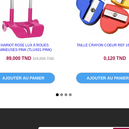
CHARIOT ROSE LUX À ROUES
TAILLE CRAYON COEUR REF 16
MINEUSES PINK (TLUX01-PINK)
Prix de base
Prix
89,000 TND
0,120 TND
119,000 TND
AJOUTER AU PANIER
AJOUTER AU PANIER