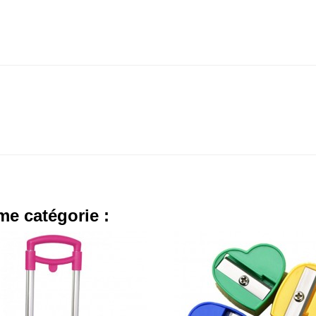
me catégorie :
000 TND