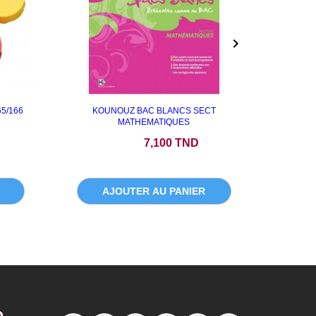

5/166
KOUNOUZ BAC BLANCS SECT
REGL
MATHEMATIQUES
Prix
7,100 TND
AJOUTER AU PANIER
A