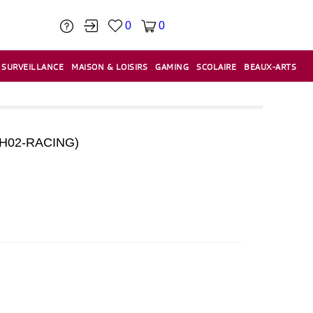
0
0
SURVEILLANCE
MAISON & LOISIRS
GAMING
SCOLAIRE
BEAUX-ARTS
PÂTE À MODELER & ACCESSOIRES
CAISSES & CAISSES ENREGISTREUSES
ÉTIQUETEUSES & ÉTIQUETTES
RELIURE & SPIRALE & CISAILLE
H02-RACING)