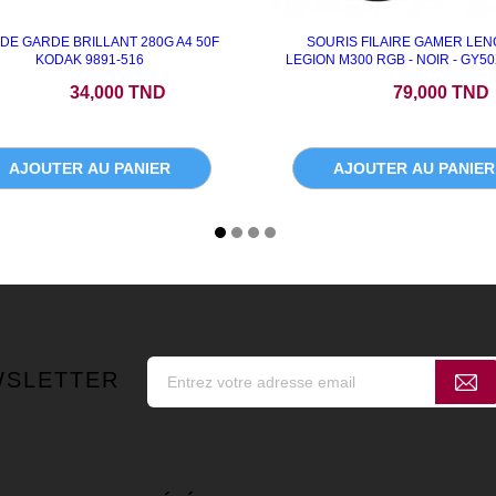
DE GARDE BRILLANT 280G A4 50F
SOURIS FILAIRE GAMER LE
KODAK 9891-516
LEGION M300 RGB - NOIR - GY5
Prix
Prix
34,000 TND
79,000 TND
AJOUTER AU PANIER
AJOUTER AU PANIER
WSLETTER