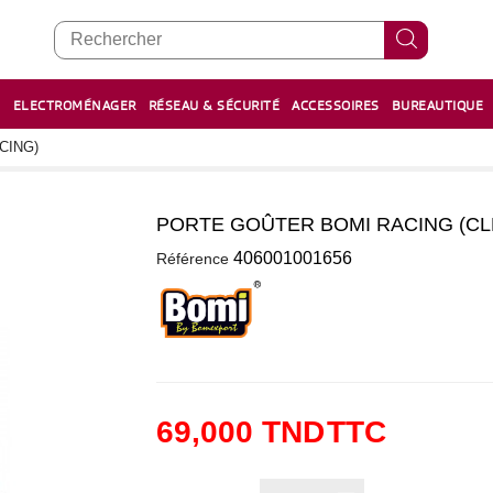
E
ELECTROMÉNAGER
RÉSEAU & SÉCURITÉ
ACCESSOIRES
BUREAUTIQUE
RECHARGE STYLOS ET FEUTRES
BOULIER - معداد
CING)
PORTE GOÛTER BOMI RACING (CL
0
406001001656
Référence
69,000 TND
TTC