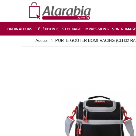
ORDINATEURS
TÉLÉPHONIE
STOCKAGE
IMPRESSIONS
SON & IMAG
CORRECTION ,TAILLE CRAYON & CISEAUX
VENTILATEUR-REFROIDISSEUR POUR PC DE BUREAU
CARTE D’EXTENSION SUR PORT PCI POUR PC DE BUREAU
Accueil
PORTE GOÛTER BOMI RACING (CLH02-RA