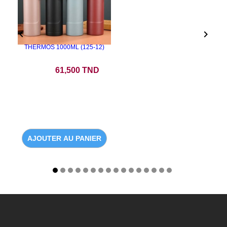


THERMOS 1000ML (125-12)
Prix
61,500 TND
AJOUTER AU PANIER