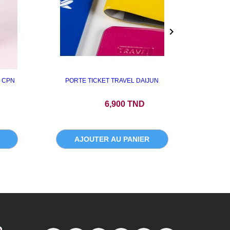

 CPN
PORTE TICKET TRAVEL DAIJUN
CISE
Prix
6,900 TND
AJOUTER AU PANIER
A