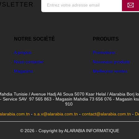
WSLETTER
NOTRE SOCIÉTÉ
PRODUITS
A propos
Promotions
Nous contacter
Nouveaux produits
Magasins
Meilleures ventes
ahdia Tunisie / Avenue Hadj Ali Soua 5070 Ksar Helal / Alarabia Borj l
- Service SAV 97 565 863 - Magasin Mahdia 73 656 076 - Magasin ksar 
910
larabia.com.tn
-
s.a.v@alarabia.com.tn
-
contact@alarabia.com.tn
-
D
© 2026 - Copyright by ALARABIA INFORMATIQUE