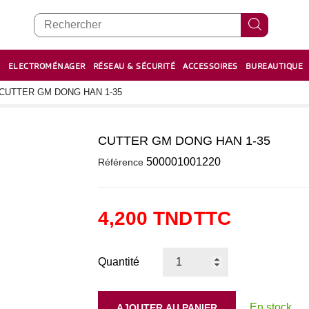
E
ELECTROMÉNAGER
RÉSEAU & SÉCURITÉ
ACCESSOIRES
BUREAUTIQUE
RECHARGE STYLOS ET FEUTRES
BOULIER - معداد
CUTTER GM DONG HAN 1-35
CUTTER GM DONG HAN 1-35
0
500001001220
Référence
4,200 TND
TTC
Quantité
En stock
AJOUTER AU PANIER