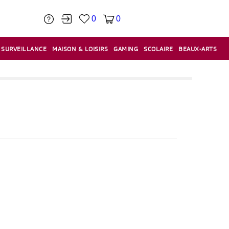
0
0
SURVEILLANCE
MAISON & LOISIRS
GAMING
SCOLAIRE
BEAUX-ARTS
PÂTE À MODELER & ACCESSOIRES
CAISSES & CAISSES ENREGISTREUSES
ÉTIQUETEUSES & ÉTIQUETTES
RELIURE & SPIRALE & CISAILLE