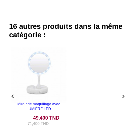
16 autres produits dans la même
catégorie :
- 22,000 TND


Miroir de maquillage avec
LUMIÈRE LED
Prix
Prix de base
49,400 TND
71,400 TND