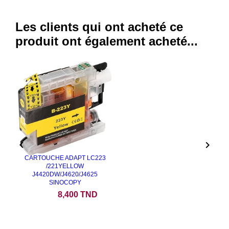
Les clients qui ont acheté ce
produit ont également acheté...


CARTOUCHE ADAPT LC223
/221YELLOW
J4420DW/J4620/J4625
SINOCOPY
Prix
8,400 TND