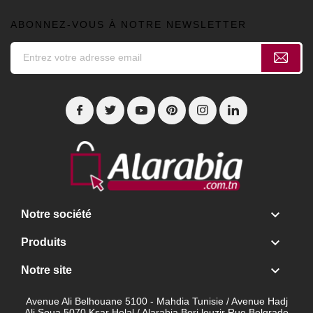
ABONNEZ-VOUS À NOTRE NEWSLETTER

Notre société

Produits

Notre site
Avenue Ali Belhouane 5100 - Mahdia Tunisie / Avenue Hadj
Ali Soua 5070 Ksar Helal / Alarabia Borj louzir Rue Belgrade