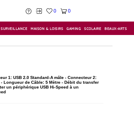
0
0
SURVEILLANCE
MAISON & LOISIRS
GAMING
SCOLAIRE
BEAUX-ARTS
PÂTE À MODELER & ACCESSOIRES
CAISSES & CAISSES ENREGISTREUSES
ÉTIQUETEUSES & ÉTIQUETTES
RELIURE & SPIRALE & CISAILLE
eur 1: USB 2.0 Standard-A mâle - Connecteur 2:
 - Longueur de Câble: 5 Mètre - Débit du transfer
er un périphérique USB Hi-Speed ​​à un
eed