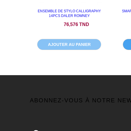
ENSEMBLE DE STYLO CALLIGRAPHY
SMAR
14PCS DALER ROWNEY
Prix
76,576 TND
AJOUTER AU PANIER
ABONNEZ-VOUS À NOTRE NE