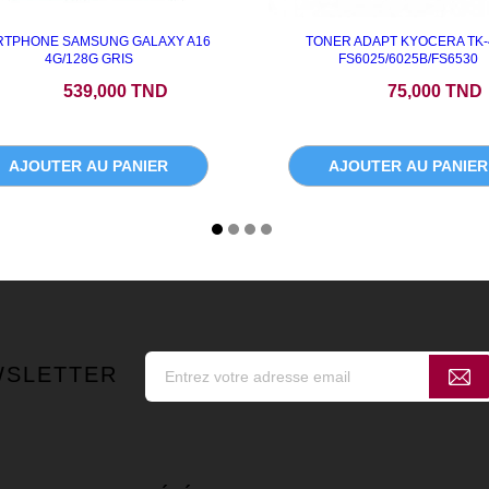
TPHONE SAMSUNG GALAXY A16
TONER ADAPT KYOCERA TK-
4G/128G GRIS
FS6025/6025B/FS6530
Prix
Prix
539,000 TND
75,000 TND
AJOUTER AU PANIER
AJOUTER AU PANIER
WSLETTER