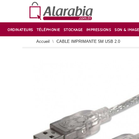
ORDINATEURS
TÉLÉPHONIE
STOCKAGE
IMPRESSIONS
SON & IMAG
CORRECTION ,TAILLE CRAYON & CISEAUX
VENTILATEUR-REFROIDISSEUR POUR PC DE BUREAU
CARTE D’EXTENSION SUR PORT PCI POUR PC DE BUREAU
Accueil
CABLE IMPRIMANTE 5M USB 2.0