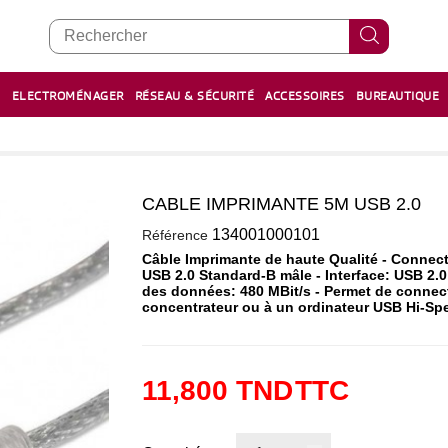
E
ELECTROMÉNAGER
RÉSEAU & SÉCURITÉ
ACCESSOIRES
BUREAUTIQUE
RECHARGE STYLOS ET FEUTRES
BOULIER - معداد
CABLE IMPRIMANTE 5M USB 2.0
0
134001000101
Référence
Câble Imprimante de haute Qualité - Connect
USB 2.0 Standard-B mâle - Interface: USB 2.0
des données: 480 MBit/s - Permet de connect
concentrateur ou à un ordinateur USB Hi-Sp
11,800 TND
TTC