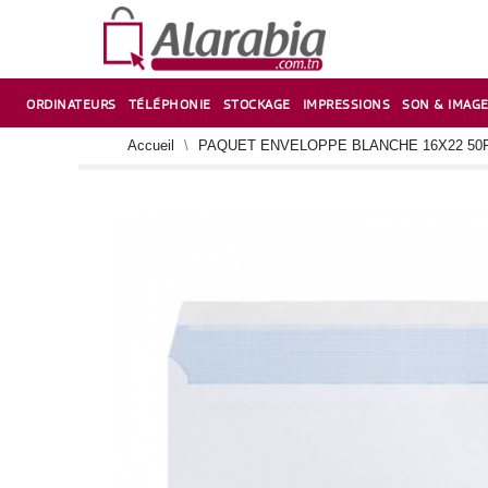
ORDINATEURS
TÉLÉPHONIE
STOCKAGE
IMPRESSIONS
SON & IMAG
CORRECTION ,TAILLE CRAYON & CISEAUX
VENTILATEUR-REFROIDISSEUR POUR PC DE BUREAU
CARTE D’EXTENSION SUR PORT PCI POUR PC DE BUREAU
Accueil
PAQUET ENVELOPPE BLANCHE 16X22 50