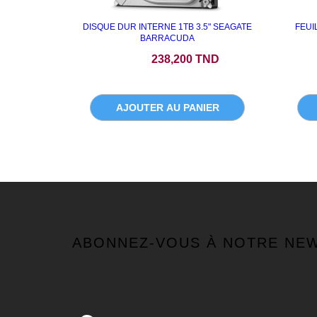
DISQUE DUR INTERNE 1TB 3.5" SEAGATE
FEUI
BARRACUDA
Prix
238,200 TND
AJOUTER AU PANIER
ABONNEZ-VOUS À NOTRE NE