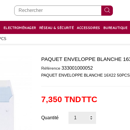
E
ELECTROMÉNAGER
RÉSEAU & SÉCURITÉ
ACCESSOIRES
BUREAUTIQUE
RECHARGE STYLOS ET FEUTRES
BOULIER - معداد
PCS
PAQUET ENVELOPPE BLANCHE 16
0
333001000052
Référence
PAQUET ENVELOPPE BLANCHE 16X22 50PCS
7,350 TND
TTC
Quantité