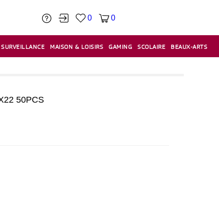
0
0
SURVEILLANCE
MAISON & LOISIRS
GAMING
SCOLAIRE
BEAUX-ARTS
PÂTE À MODELER & ACCESSOIRES
CAISSES & CAISSES ENREGISTREUSES
ÉTIQUETEUSES & ÉTIQUETTES
RELIURE & SPIRALE & CISAILLE
X22 50PCS