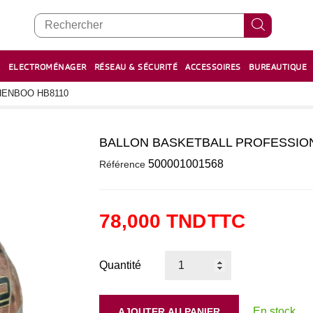
E
ELECTROMÉNAGER
RÉSEAU & SÉCURITÉ
ACCESSOIRES
BUREAUTIQUE
RECHARGE STYLOS ET FEUTRES
BOULIER - معداد
HENBOO HB8110
BALLON BASKETBALL PROFESSIO
0
500001001568
Référence
78,000 TND
TTC
Quantité
En stock
AJOUTER AU PANIER