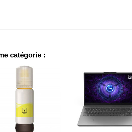
me catégorie :
- 340,000 TND