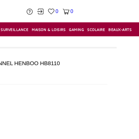
0
0
SURVEILLANCE
MAISON & LOISIRS
GAMING
SCOLAIRE
BEAUX-ARTS
PÂTE À MODELER & ACCESSOIRES
CAISSES & CAISSES ENREGISTREUSES
ÉTIQUETEUSES & ÉTIQUETTES
RELIURE & SPIRALE & CISAILLE
NNEL HENBOO HB8110