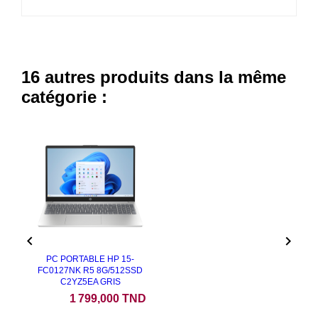
16 autres produits dans la même
catégorie :


PC PORTABLE HP 15-
FC0127NK R5 8G/512SSD
C2YZ5EA GRIS
Prix
1 799,000 TND