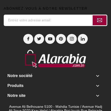
ABONNEZ-VOUS À NOTRE NEWSLETTER

Notre société

Produits

Notre site
Avenue Ali Belhouane 5100 - Mahdia Tunisie / Avenue Hadj
Ali Soua 5070 Ksar Helal / Alarabia Borj louzir Rue Belgrade