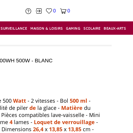
0
0
SURVEILLANCE
MAISON & LOISIRS
GAMING
SCOLAIRE
BEAUX-ARTS
PÂTE À MODELER & ACCESSOIRES
CAISSES & CAISSES ENREGISTREUSES
ÉTIQUETEUSES & ÉTIQUETTES
RELIURE & SPIRALE & CISAILLE
00WH 500W - BLANC
e
500
Watt
-
2
vitesses
-
Bol
500
ml
-
lité
de
piler
de
la
glace
-
Matière
du
Pièces
compatibles
lave-vaisselle
-
Mini
ème
4
lames
-
Loquet
de
verrouillage
-
Dimensions
26,4
x
13,85
x
13,85
cm
-