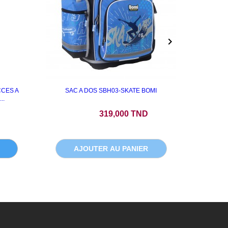

CCES A
SAC A DOS SBH03-SKATE BOMI
MACHIN
..
Prix
P
319,000 TND
AJOUTER AU PANIER
A