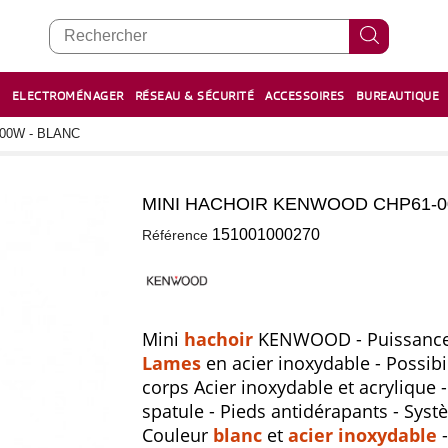
E
ELECTROMÉNAGER
RÉSEAU & SÉCURITÉ
ACCESSOIRES
BUREAUTIQUE
RECHARGE STYLOS ET FEUTRES
BOULIER - معداد
00W - BLANC
MINI HACHOIR KENWOOD CHP61-0
0
151001000270
Référence
Mini
hachoir
KENWOOD
-
Puissanc
Lames
en
acier
inoxydable
-
Possibi
corps
Acier
inoxydable
et
acrylique
-
spatule
-
Pieds
antidérapants
-
Syst
Couleur
blanc
et
acier
inoxydable
-