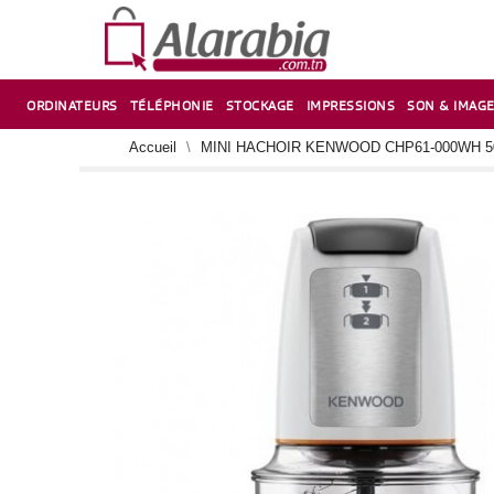
ORDINATEURS
TÉLÉPHONIE
STOCKAGE
IMPRESSIONS
SON & IMAG
CORRECTION ,TAILLE CRAYON & CISEAUX
VENTILATEUR-REFROIDISSEUR POUR PC DE BUREAU
CARTE D’EXTENSION SUR PORT PCI POUR PC DE BUREAU
Accueil
MINI HACHOIR KENWOOD CHP61-000WH 5