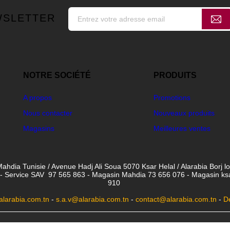
WSLETTER
NOTRE SOCIÉTÉ
PRODUITS
A propos
Promotions
Nous contacter
Nouveaux produits
Magasins
Meilleures ventes
ahdia Tunisie / Avenue Hadj Ali Soua 5070 Ksar Helal / Alarabia Borj l
- Service SAV 97 565 863 - Magasin Mahdia 73 656 076 - Magasin ksar 
910
larabia.com.tn
-
s.a.v@alarabia.com.tn
-
contact@alarabia.com.tn
-
D
© 2026 - Copyright by ALARABIA INFORMATIQUE