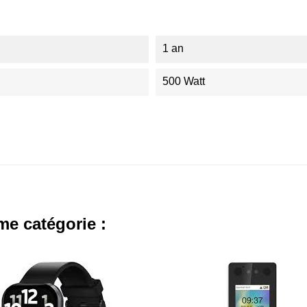
1 an
500 Watt
me catégorie :