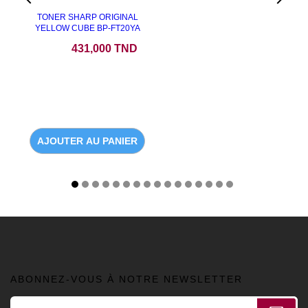


TONER SHARP ORIGINAL
YELLOW CUBE BP-FT20YA
Prix
431,000 TND
AJOUTER AU PANIER
ABONNEZ-VOUS À NOTRE NEWSLETTER