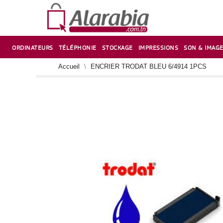
ORDINATEURS
TÉLÉPHONIE
STOCKAGE
IMPRESSIONS
SON & IMAG
CORRECTION ,TAILLE CRAYON & CISEAUX
VENTILATEUR-REFROIDISSEUR POUR PC DE BUREAU
CARTE D’EXTENSION SUR PORT PCI POUR PC DE BUREAU
Accueil
ENCRIER TRODAT BLEU 6/4914 1PCS