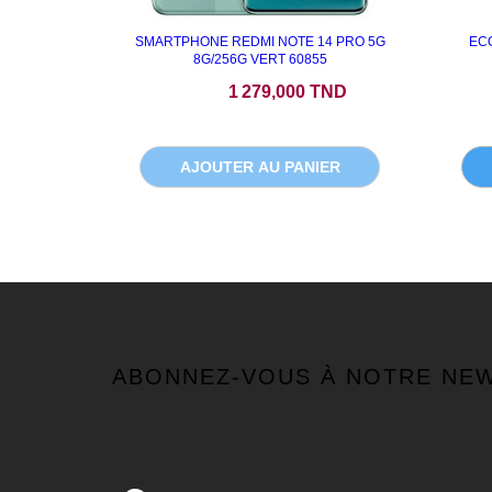
SMARTPHONE REDMI NOTE 14 PRO 5G
ECO
8G/256G VERT 60855
Prix
1 279,000 TND
AJOUTER AU PANIER
ABONNEZ-VOUS À NOTRE NE