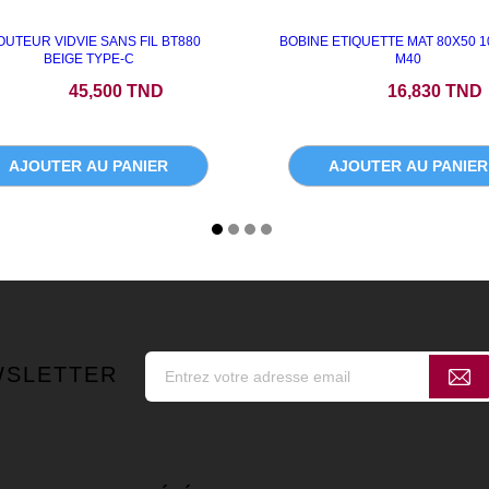
UTEUR VIDVIE SANS FIL BT880
BOBINE ETIQUETTE MAT 80X50 
BEIGE TYPE-C
M40
Prix
Prix
45,500 TND
16,830 TND
AJOUTER AU PANIER
AJOUTER AU PANIER
WSLETTER