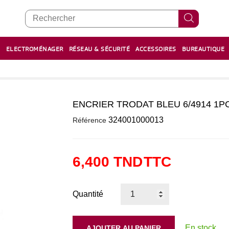
E
ELECTROMÉNAGER
RÉSEAU & SÉCURITÉ
ACCESSOIRES
BUREAUTIQUE
RECHARGE STYLOS ET FEUTRES
BOULIER - معداد
ENCRIER TRODAT BLEU 6/4914 1P
0
324001000013
Référence
6,400 TND
TTC
Quantité
En stock
AJOUTER AU PANIER