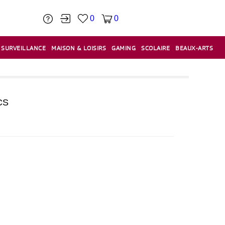
0
0
SURVEILLANCE
MAISON & LOISIRS
GAMING
SCOLAIRE
BEAUX-ARTS
PÂTE À MODELER & ACCESSOIRES
CAISSES & CAISSES ENREGISTREUSES
ÉTIQUETEUSES & ÉTIQUETTES
RELIURE & SPIRALE & CISAILLE
CS