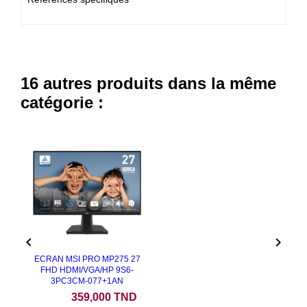
16 autres produits dans la même
catégorie :


ECRAN MSI PRO MP275 27
FHD HDMI/VGA/HP 9S6-
3PC3CM-077+1AN
Prix
359,000 TND