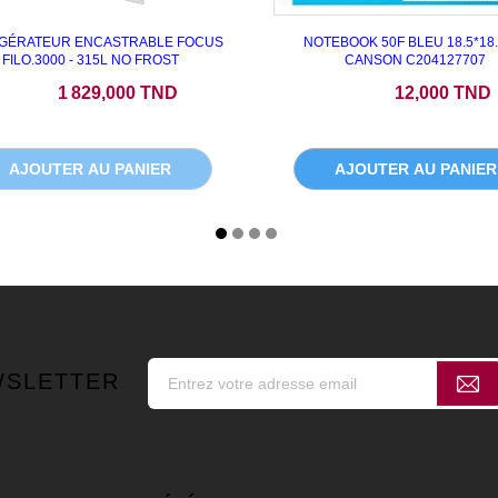
IGÉRATEUR ENCASTRABLE FOCUS
NOTEBOOK 50F BLEU 18.5*18
FILO.3000 - 315L NO FROST
CANSON C204127707
Prix
Prix
1 829,000 TND
12,000 TND
AJOUTER AU PANIER
AJOUTER AU PANIER
WSLETTER