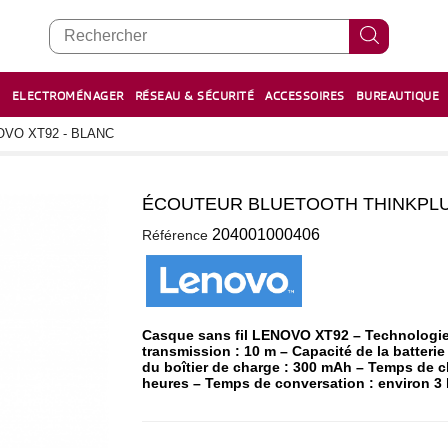
E
ELECTROMÉNAGER
RÉSEAU & SÉCURITÉ
ACCESSOIRES
BUREAUTIQUE
RECHARGE STYLOS ET FEUTRES
BOULIER - معداد
VO XT92 - BLANC
ÉCOUTEUR BLUETOOTH THINKPLU
1
204001000406
Référence
Casque sans fil LENOVO XT92 – Technologie 
transmission : 10 m – Capacité de la batterie
du boîtier de charge : 300 mAh – Temps de c
heures – Temps de conversation : environ 3 h