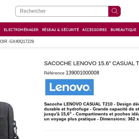
E
ELECTROMÉNAGER
RÉSEAU & SÉCURITÉ
ACCESSOIRES
BUREAUTIQUE
RECHARGE STYLOS ET FEUTRES
BOULIER - معداد
OIR -GX40Q17229
SACOCHE LENOVO 15.6" CASUAL T2
0
139001000008
Référence
Sacoche LENOVO CASUAL T210 - Design décont
durable et hydrofuge - Grande capacité de s
jusqu'à 15,6" - Compartiments et poches idé
un voyage plus pratique - Dimensions: 362 x