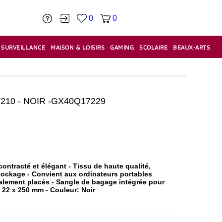
0
0
SURVEILLANCE
MAISON & LOISIRS
GAMING
SCOLAIRE
BEAUX-ARTS
PÂTE À MODELER & ACCESSOIRES
CAISSES & CAISSES ENREGISTREUSES
ÉTIQUETEUSES & ÉTIQUETTES
RELIURE & SPIRALE & CISAILLE
10 - NOIR -GX40Q17229
racté et élégant - Tissu de haute qualité,
tockage - Convient aux ordinateurs portables
alement placés - Sangle de bagage intégrée pour
 22 x 250 mm - Couleur: Noir