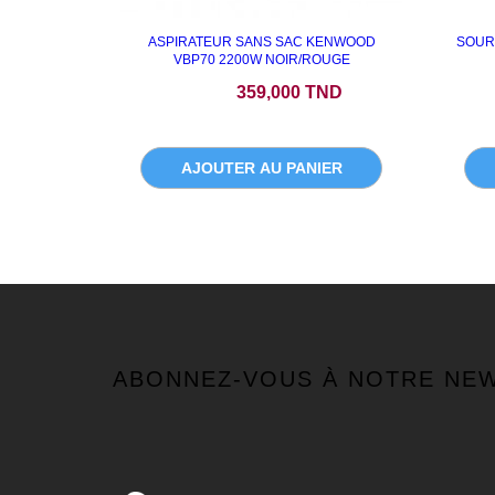
ASPIRATEUR SANS SAC KENWOOD
SOURI
VBP70 2200W NOIR/ROUGE
Prix
359,000 TND
AJOUTER AU PANIER
ABONNEZ-VOUS À NOTRE NE